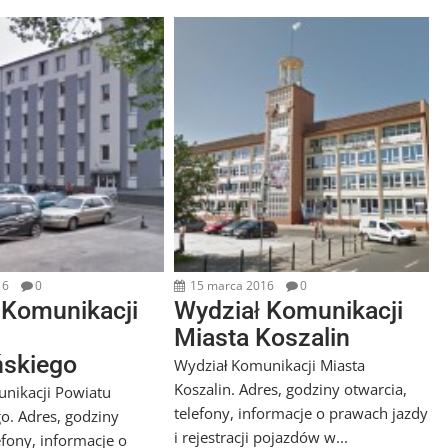
16
0
15 marca 2016
0
 Komunikacji
Wydział Komunikacji
Miasta Koszalin
ńskiego
Wydział Komunikacji Miasta
Koszalin. Adres, godziny otwarcia,
nikacji Powiatu
telefony, informacje o prawach jazdy
go. Adres, godziny
i rejestracji pojazdów w...
efony, informacje o