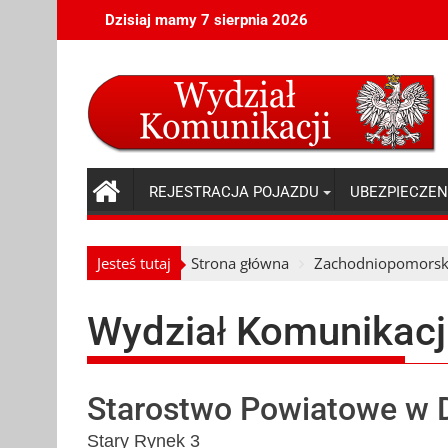
Skip
Dzisiaj mamy 7 sierpnia 2026
to
content
REJESTRACJA POJAZDU
UBEZPIECZEN
Jesteś tutaj
Strona główna
Zachodniopomorsk
Wydział Komunikacji
Starostwo Powiatowe w
Stary Rynek 3