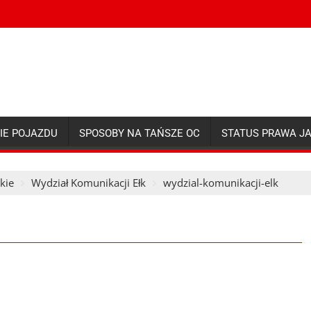
IE POJAZDU
SPOSOBY NA TAŃSZE OC
STATUS PRAWA J
kie
Wydział Komunikacji Ełk
wydzial-komunikacji-elk