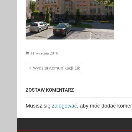
11 kwietnia 2016
Nawigacja
Wydział Komunikacji Ełk
wpisu
ZOSTAW KOMENTARZ
Musisz się
zalogować
, aby móc dodać komen