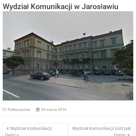
Wydział Komunikacji w Jarosławiu
Podkarpackie
24 marca 2016
Nawigacja
Wydział Komunikacji
Wydział Komunikacji Ustrzyki
Dębica
Dolne