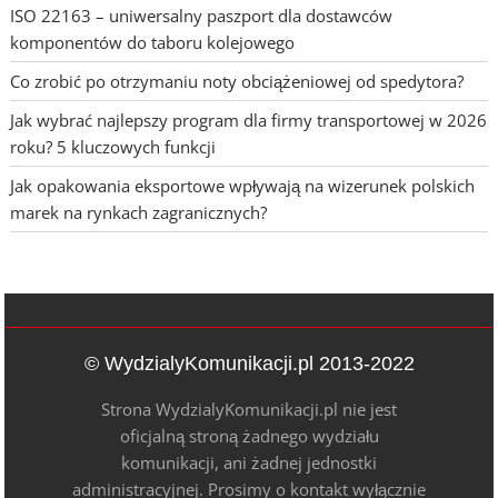
ISO 22163 – uniwersalny paszport dla dostawców
komponentów do taboru kolejowego
Co zrobić po otrzymaniu noty obciążeniowej od spedytora?
Jak wybrać najlepszy program dla firmy transportowej w 2026
roku? 5 kluczowych funkcji
Jak opakowania eksportowe wpływają na wizerunek polskich
marek na rynkach zagranicznych?
© WydzialyKomunikacji.pl 2013-2022
Strona WydzialyKomunikacji.pl nie jest
oficjalną stroną żadnego wydziału
komunikacji, ani żadnej jednostki
administracyjnej. Prosimy o kontakt wyłącznie