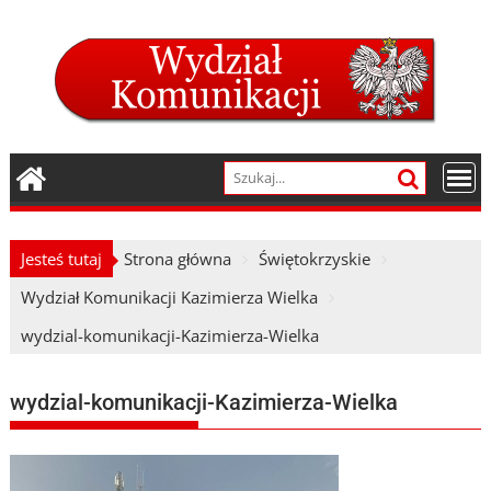
Skip
to
content
Jesteś tutaj
Strona główna
Świętokrzyskie
Wydział Komunikacji Kazimierza Wielka
wydzial-komunikacji-Kazimierza-Wielka
wydzial-komunikacji-Kazimierza-Wielka