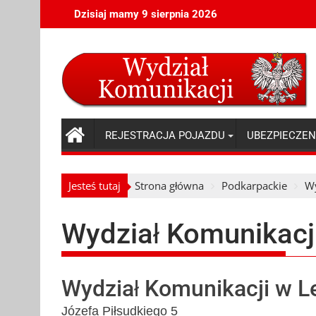
Skip
Dzisiaj mamy 9 sierpnia 2026
to
content
REJESTRACJA POJAZDU
UBEZPIECZEN
Jesteś tutaj
Strona główna
Podkarpackie
Wy
Wydział Komunikacj
Wydział Komunikacji w L
Józefa Piłsudkiego 5