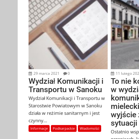
29 marca 2021
0
11 lutego 20
Wydział Komunikacji i
To nie 
Transportu w Sanoku
w wydzi
komunik
Wydział Komunikacji i Transportu w
mieleck
Starostwie Powiatowym w Sanoku
działa w reżimie sanitarnym i jest
wyjście
czynny...
sytuacji
Informacje
Podkarpackie
Wiadomości
Ostatnio ws