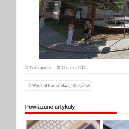
Podkarpackie
24 marca 2016
Nawigacja
Wydział Komunikacji Strzyżów
wpisu
Powiązane artykuły