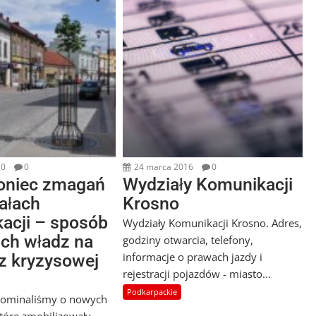
20
0
24 marca 2016
0
koniec zmagań
Wydziały Komunikacji
ałach
Krosno
acji – sposób
Wydziały Komunikacji Krosno. Adres,
ich władz na
godziny otwarcia, telefony,
informacje o prawach jazdy i
 z kryzysowej
rejestracji pojazdów - miasto...
Podkarpackie
pominaliśmy o nowych