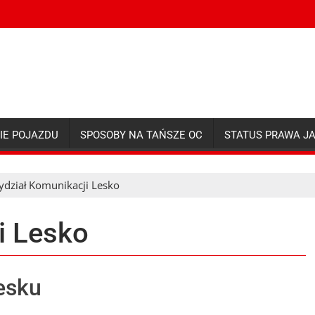
IE POJAZDU
SPOSOBY NA TAŃSZE OC
STATUS PRAWA J
dział Komunikacji Lesko
i Lesko
esku