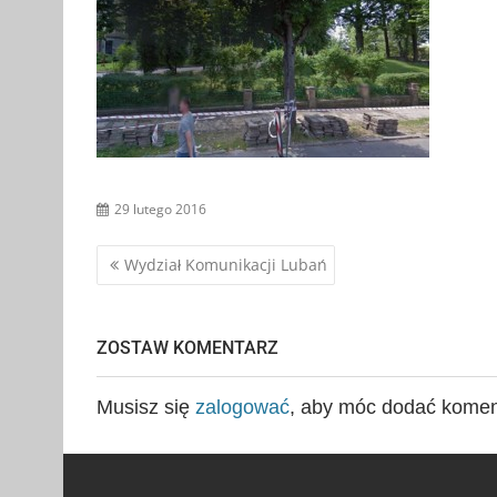
29 lutego 2016
Nawigacja
Wydział Komunikacji Lubań
wpisu
ZOSTAW KOMENTARZ
Musisz się
zalogować
, aby móc dodać komen