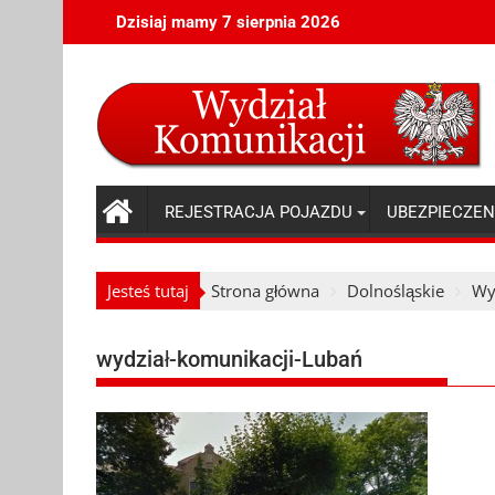
Skip
Dzisiaj mamy 7 sierpnia 2026
to
content
REJESTRACJA POJAZDU
UBEZPIECZEN
Jesteś tutaj
Strona główna
Dolnośląskie
Wy
wydział-komunikacji-Lubań