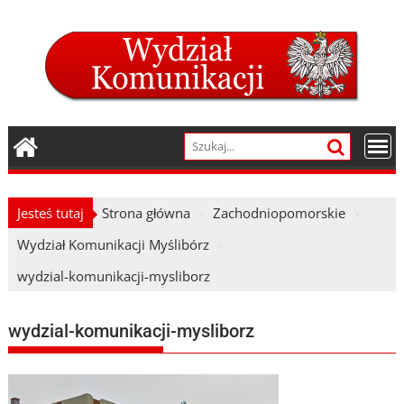
Skip
to
content
Jesteś tutaj
Strona główna
Zachodniopomorskie
Wydział Komunikacji Myślibórz
wydzial-komunikacji-mysliborz
wydzial-komunikacji-mysliborz