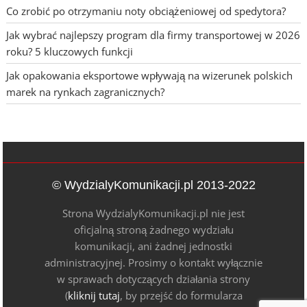
Co zrobić po otrzymaniu noty obciążeniowej od spedytora?
Jak wybrać najlepszy program dla firmy transportowej w 2026
roku? 5 kluczowych funkcji
Jak opakowania eksportowe wpływają na wizerunek polskich
marek na rynkach zagranicznych?
© WydzialyKomunikacji.pl 2013-2022
Strona WydzialyKomunikacji.pl nie jest
oficjalną stroną żadnego wydziału
komunikacji, ani żadnej jednostki
administracyjnej. Prosimy o kontakt wyłącznie
w sprawach dotyczących działania strony
(
kliknij tutaj
, by przejść do formularza