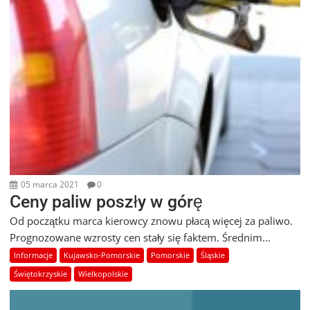
05 marca 2021
0
Ceny paliw poszły w górę
Od początku marca kierowcy znowu płacą więcej za paliwo.
Prognozowane wzrosty cen stały się faktem. Średnim...
Informacje
Kujawsko-Pomorskie
Pomorskie
Śląskie
Świętokrzyskie
Wielkopolskie