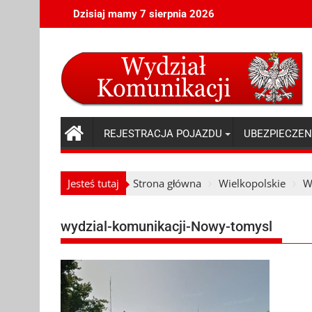
Skip
Dzisiaj mamy 7 sierpnia 2026
to
content
REJESTRACJA POJAZDU
UBEZPIECZEN
Jesteś tutaj
Strona główna
Wielkopolskie
W
wydzial-komunikacji-Nowy-tomysl