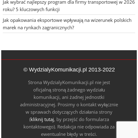
Jak wybrać najlepszy program dla firmy transportowej w 2026
roku? 5 kluczowych funkcji
Jak opakowania eksportowe wpływają na wizerunek polskich
marek na rynkach zagranicznych?
© WydzialyKomunikacji.pl 2013-2022
Strona WydzialyKomunikacji.pl nie jest
oficjalną stroną żadnego wydziału
komunikacji, ani żadnej jednostki
administracyjnej. Prosimy o kontakt wyłącznie
w sprawach dotyczących działania strony
(
kliknij tutaj
, by przejść do formularza
kontaktowego). Redakcja nie odpowiada za
ewentualne błędy w treści.