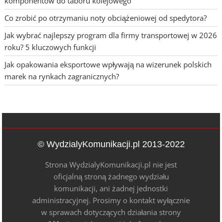
komponentów do taboru kolejowego
Co zrobić po otrzymaniu noty obciążeniowej od spedytora?
Jak wybrać najlepszy program dla firmy transportowej w 2026
roku? 5 kluczowych funkcji
Jak opakowania eksportowe wpływają na wizerunek polskich
marek na rynkach zagranicznych?
© WydzialyKomunikacji.pl 2013-2022
Strona WydzialyKomunikacji.pl nie jest
oficjalną stroną żadnego wydziału
komunikacji, ani żadnej jednostki
administracyjnej. Prosimy o kontakt wyłącznie
w sprawach dotyczących działania strony