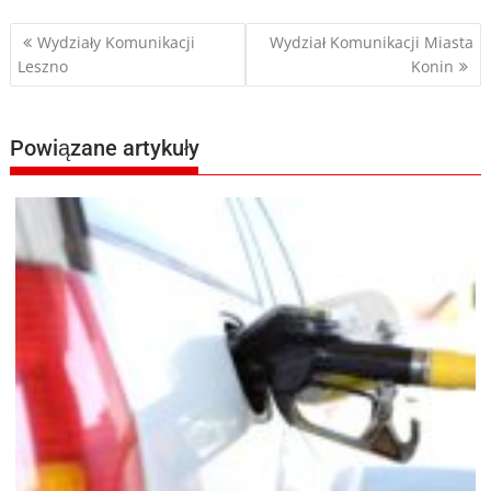
Nawigacja
Wydziały Komunikacji
Wydział Komunikacji Miasta
Leszno
Konin
wpisu
Powiązane artykuły