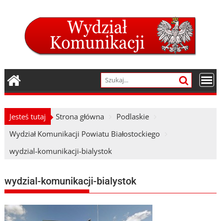
Skip
to
content
Jesteś tutaj
Strona główna
Podlaskie
Wydział Komunikacji Powiatu Białostockiego
wydzial-komunikacji-bialystok
wydzial-komunikacji-bialystok