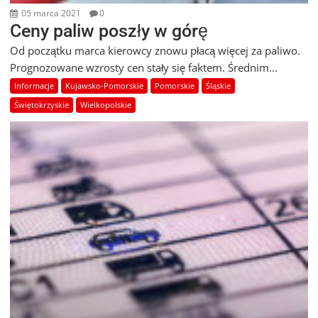
05 marca 2021
0
Ceny paliw poszły w górę
Od początku marca kierowcy znowu płacą więcej za paliwo.
Prognozowane wzrosty cen stały się faktem. Średnim...
Informacje
Kujawsko-Pomorskie
Pomorskie
Śląskie
Świętokrzyskie
Wielkopolskie