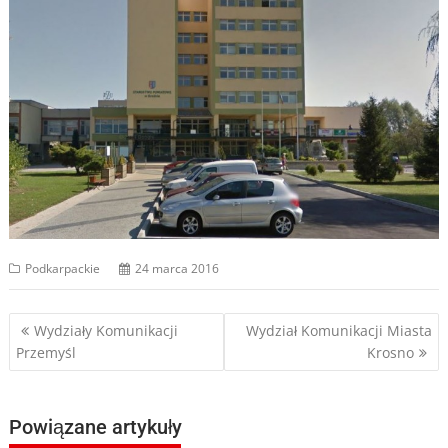
Podkarpackie
24 marca 2016
Nawigacja
Wydziały Komunikacji
Wydział Komunikacji Miasta
Przemyśl
Krosno
wpisu
Powiązane artykuły