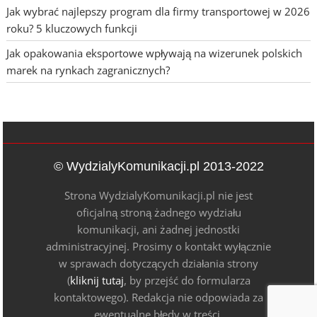
Jak wybrać najlepszy program dla firmy transportowej w 2026
roku? 5 kluczowych funkcji
Jak opakowania eksportowe wpływają na wizerunek polskich
marek na rynkach zagranicznych?
© WydzialyKomunikacji.pl 2013-2022
Strona WydzialyKomunikacji.pl nie jest
oficjalną stroną żadnego wydziału
komunikacji, ani żadnej jednostki
administracyjnej. Prosimy o kontakt wyłącznie
w sprawach dotyczących działania strony
(
kliknij tutaj
, by przejść do formularza
kontaktowego). Redakcja nie odpowiada za
ewentualne błędy w treści.