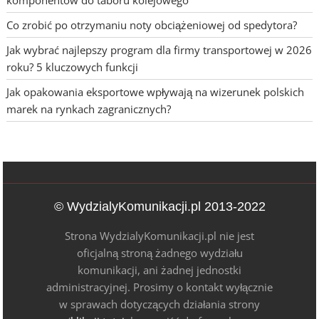
komponentów do taboru kolejowego
Co zrobić po otrzymaniu noty obciążeniowej od spedytora?
Jak wybrać najlepszy program dla firmy transportowej w 2026
roku? 5 kluczowych funkcji
Jak opakowania eksportowe wpływają na wizerunek polskich
marek na rynkach zagranicznych?
© WydzialyKomunikacji.pl 2013-2022
Strona WydzialyKomunikacji.pl nie jest
oficjalną stroną żadnego wydziału
komunikacji, ani żadnej jednostki
administracyjnej. Prosimy o kontakt wyłącznie
w sprawach dotyczących działania strony