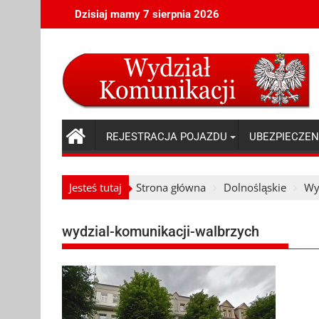
Skip
Dzisiaj mamy 7 sierpnia 2026
to
content
REJESTRACJA POJAZDU
UBEZPIECZEN
Jesteś tutaj
Strona główna
Dolnośląskie
Wy
wydzial-komunikacji-walbrzych