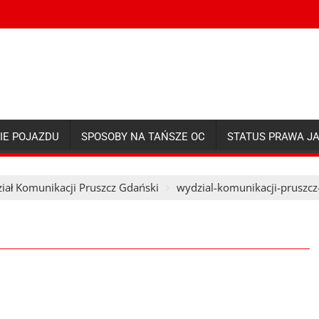
IE POJAZDU
SPOSOBY NA TAŃSZE OC
STATUS PRAWA J
iał Komunikacji Pruszcz Gdański
wydzial-komunikacji-pruszcz