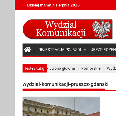
Skip
Dzisiaj mamy 7 sierpnia 2026
to
content
REJESTRACJA POJAZDU
UBEZPIECZEN
Jesteś tutaj
Strona główna
Pomorskie
Wydz
wydzial-komunikacji-pruszcz-gdanski