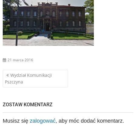
21 marca 2016
Nawigacja
Wydział Komunikacji
Pszczyna
wpisu
ZOSTAW KOMENTARZ
Musisz się
zalogować
, aby móc dodać komentarz.