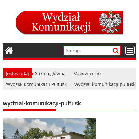
Skip
to
content
Jesteś tutaj
Strona główna
Mazowieckie
Wydział Komunikacji Pułtusk
wydzial-komunikacji-pultusk
wydzial-komunikacji-pultusk