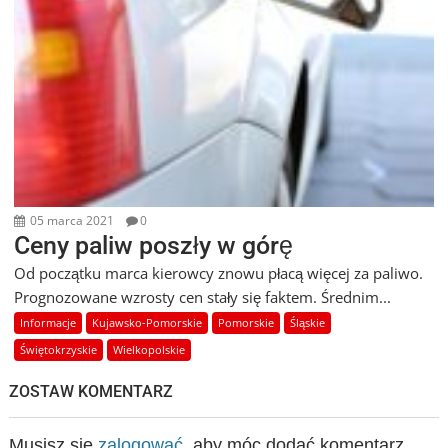
05 marca 2021
0
Ceny paliw poszły w górę
Od początku marca kierowcy znowu płacą więcej za paliwo.
Prognozowane wzrosty cen stały się faktem. Średnim...
Informacje
Kujawsko-Pomorskie
Pomorskie
Śląskie
Świętokrzyskie
Wielkopolskie
ZOSTAW KOMENTARZ
Musisz się
zalogować
, aby móc dodać komentarz.