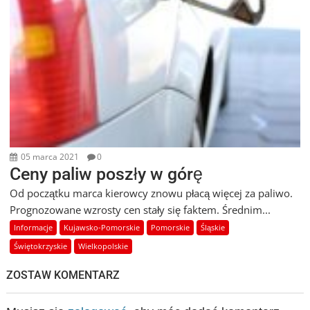
05 marca 2021
0
Ceny paliw poszły w górę
Od początku marca kierowcy znowu płacą więcej za paliwo.
Prognozowane wzrosty cen stały się faktem. Średnim...
Informacje
Kujawsko-Pomorskie
Pomorskie
Śląskie
Świętokrzyskie
Wielkopolskie
ZOSTAW KOMENTARZ