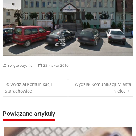
Świętokrzyskie
23 marca 2016
Nawigacja
Wydział Komunikacji
Wydział Komunikacji Miasta
Starachowice
Kielce
wpisu
Powiązane artykuły