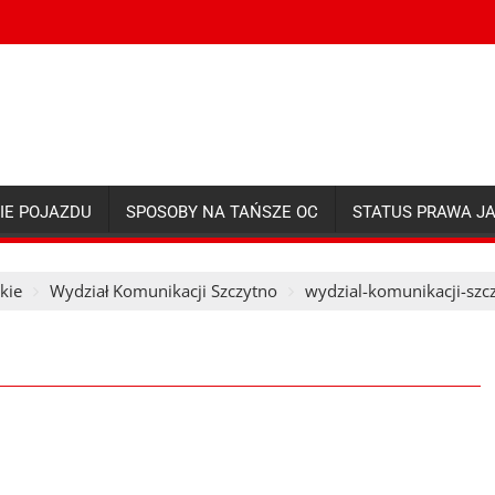
IE POJAZDU
SPOSOBY NA TAŃSZE OC
STATUS PRAWA J
kie
Wydział Komunikacji Szczytno
wydzial-komunikacji-szc