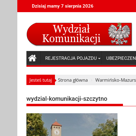
Skip
Dzisiaj mamy 7 sierpnia 2026
to
content
REJESTRACJA POJAZDU
UBEZPIECZEN
Jesteś tutaj
Strona główna
Warmińsko-Mazurs
wydzial-komunikacji-szczytno