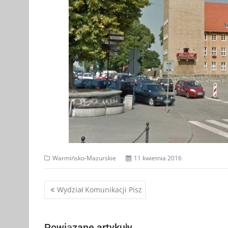
Warmińsko-Mazurskie
11 kwietnia 2016
Nawigacja
Wydział Komunikacji Pisz
wpisu
Powiązane artykuły