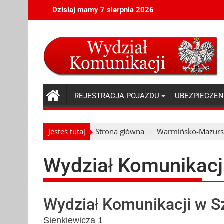
Skip
Dzisiaj mamy 7 sierpnia 2026
to
content
REJESTRACJA POJAZDU
UBEZPIECZEN
Jesteś tutaj
Strona główna
Warmińsko-Mazurs
Wydział Komunikacj
Wydział Komunikacji w S
Sienkiewicza 1