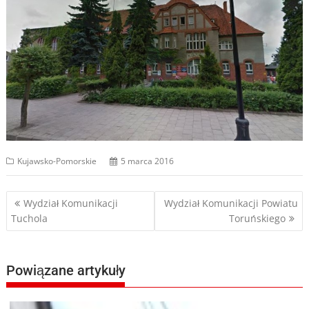
Kujawsko-Pomorskie
5 marca 2016
Nawigacja
Wydział Komunikacji
Wydział Komunikacji Powiatu
Tuchola
Toruńskiego
wpisu
Powiązane artykuły