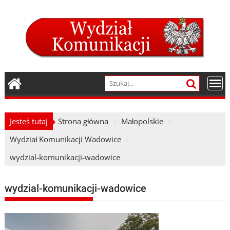
Skip
to
content
Jesteś tutaj
Strona główna
Małopolskie
Wydział Komunikacji Wadowice
wydzial-komunikacji-wadowice
wydzial-komunikacji-wadowice