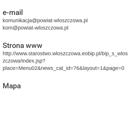
e-mail
komunikacja@powiat-wloszczowa.pl
kom@powiat-wloszczowa.pl
Strona www
http://www.starostwo.wloszczowa.eobip.pl/bip_s_wlos
zczowa/index.jsp?
place=Menu02&news_cat_id=76&layout=1&page=0
Mapa