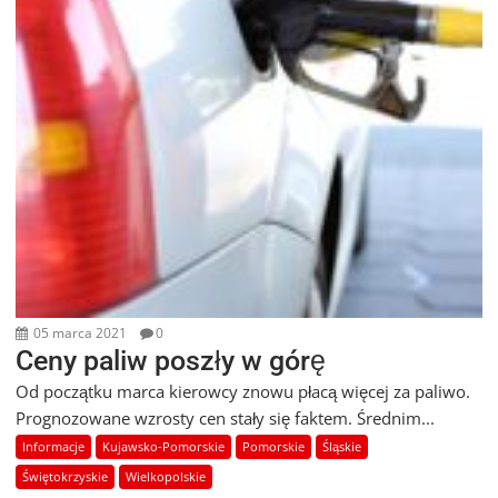
05 marca 2021
0
Ceny paliw poszły w górę
Od początku marca kierowcy znowu płacą więcej za paliwo.
Prognozowane wzrosty cen stały się faktem. Średnim...
Informacje
Kujawsko-Pomorskie
Pomorskie
Śląskie
Świętokrzyskie
Wielkopolskie