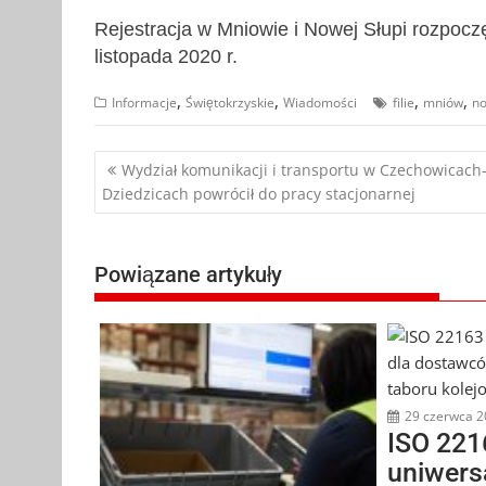
Rejestracja w Mniowie i Nowej Słupi rozpoczę
listopada 2020 r.
,
,
,
,
Informacje
Świętokrzyskie
Wiadomości
filie
mniów
no
Nawigacja
Wydział komunikacji i transportu w Czechowicach
Dziedzicach powrócił do pracy stacjonarnej
wpisu
Powiązane artykuły
29 czerwca 2
ISO 221
uniwers