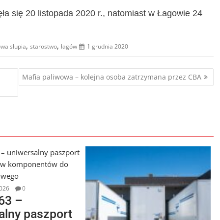
ła się 20 listopada 2020 r., natomiast w Łagowie 24
,
,
wa słupia
starostwo
łagów
1 grudnia 2020
-
Mafia paliwowa – kolejna osoba zatrzymana przez CBA
026
0
63 –
alny paszport