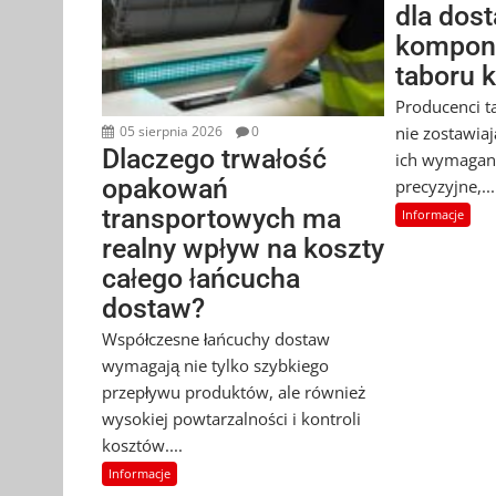
dla dos
kompon
taboru 
Producenci t
nie zostawia
05 sierpnia 2026
0
Dlaczego trwałość
ich wymagan
opakowań
precyzyjne,...
transportowych ma
Informacje
realny wpływ na koszty
całego łańcucha
dostaw?
Współczesne łańcuchy dostaw
wymagają nie tylko szybkiego
przepływu produktów, ale również
wysokiej powtarzalności i kontroli
kosztów....
Informacje