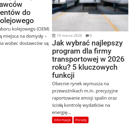
tawców
entów do
kolejowego
aboru kolejowego (OEM)
ją miejsca na domysły –
10 marca 2026
0
Jak wybrać najlepszy
ia wobec dostawców są
program dla firmy
transportowej w 2026
roku? 5 kluczowych
funkcji
Obecnie rynek wymusza na
przewoźnikach m.in. precyzyjne
raportowanie emisji spalin oraz
ścisłą kontrolę wydatków na
energię...
Informacje
Porady