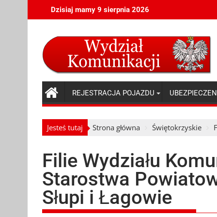
Skip
Dzisiaj mamy 9 sierpnia 2026
to
content
REJESTRACJA POJAZDU
UBEZPIECZEN
Jesteś tutaj
Strona główna
Świętokrzyskie
Filie Wydziału Komun
Starostwa Powiato
Słupi i Łagowie