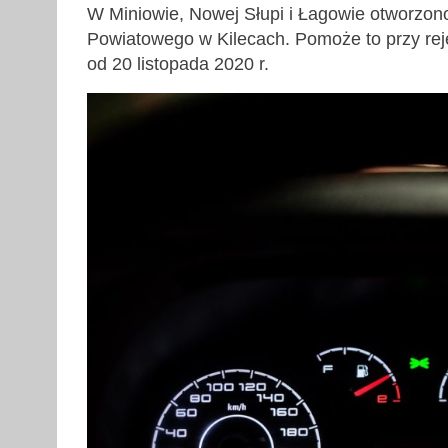
W Miniowie, Nowej Słupi i Łagowie otworzono 
Powiatowego w Kilecach. Pomoże to przy rej
od 20 listopada 2020 r.