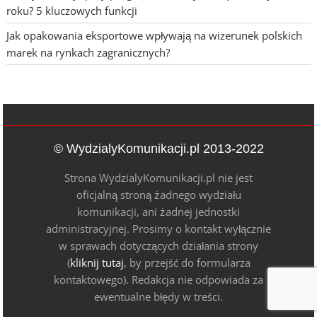
roku? 5 kluczowych funkcji
Jak opakowania eksportowe wpływają na wizerunek polskich
marek na rynkach zagranicznych?
© WydzialyKomunikacji.pl 2013-2022
Strona WydzialyKomunikacji.pl nie jest
oficjalną stroną żadnego wydziału
komunikacji, ani żadnej jednostki
administracyjnej. Prosimy o kontakt wyłącznie
w sprawach dotyczących działania strony
(
kliknij tutaj
, by przejść do formularza
kontaktowego). Redakcja nie odpowiada za
ewentualne błędy w treści.