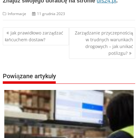
Znajdź swojego doradcę na stronie
dfs24.pl
.
Informacje
11 grudnia 2023
Nawigacja
Jak prawidłowo zarządzać
Zarządzanie przyczepnością
łańcuchem dostaw?
w trudnych warunkach
wpisu
drogowych – jak unikać
poślizgu?
Powiązane artykuły