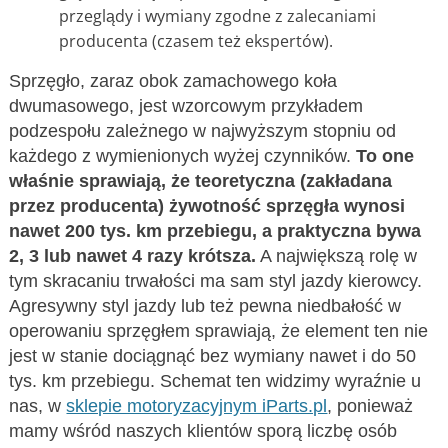
przeglądy i wymiany zgodne z zalecaniami
producenta (czasem też ekspertów).
Sprzęgło, zaraz obok zamachowego koła
dwumasowego, jest wzorcowym przykładem
podzespołu zależnego w najwyższym stopniu od
każdego z wymienionych wyżej czynników.
To one
właśnie sprawiają, że teoretyczna (zakładana
przez producenta) żywotność sprzęgła wynosi
nawet 200 tys. km przebiegu, a praktyczna bywa
2, 3 lub nawet 4 razy krótsza.
A największą rolę w
tym skracaniu trwałości ma sam styl jazdy kierowcy.
Agresywny styl jazdy lub też pewna niedbałość w
operowaniu sprzęgłem sprawiają, że element ten nie
jest w stanie dociągnąć bez wymiany nawet i do 50
tys. km przebiegu. Schemat ten widzimy wyraźnie u
nas, w
sklepie motoryzacyjnym iParts.pl
, ponieważ
mamy wśród naszych klientów sporą liczbę osób