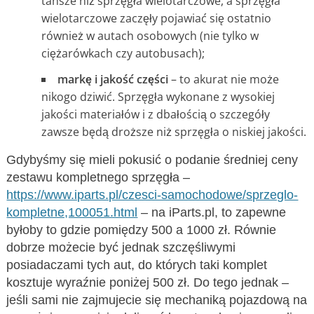
tańsze niż sprzęgła wielotarczowe, a sprzęgła
wielotarczowe zaczęły pojawiać się ostatnio
również w autach osobowych (nie tylko w
ciężarówkach czy autobusach);
markę i jakość części
– to akurat nie może
nikogo dziwić. Sprzęgła wykonane z wysokiej
jakości materiałów i z dbałością o szczegóły
zawsze będą droższe niż sprzęgła o niskiej jakości.
Gdybyśmy się mieli pokusić o podanie średniej ceny
zestawu kompletnego sprzęgła –
https://www.iparts.pl/czesci-samochodowe/sprzeglo-
kompletne,100051.html
– na iParts.pl, to zapewne
byłoby to gdzie pomiędzy 500 a 1000 zł. Równie
dobrze możecie być jednak szczęśliwymi
posiadaczami tych aut, do których taki komplet
kosztuje wyraźnie poniżej 500 zł. Do tego jednak –
jeśli sami nie zajmujecie się mechaniką pojazdową na