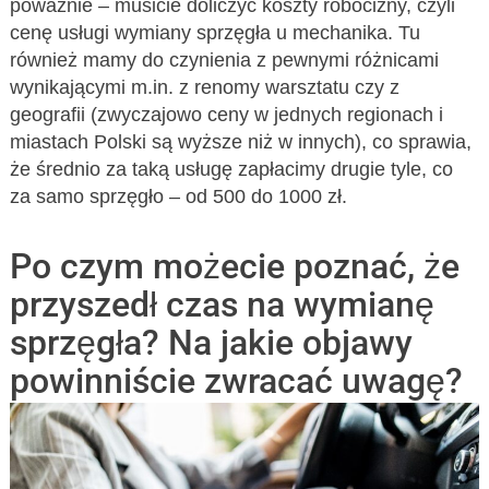
poważnie – musicie doliczyć koszty robocizny, czyli
cenę usługi wymiany sprzęgła u mechanika. Tu
również mamy do czynienia z pewnymi różnicami
wynikającymi m.in. z renomy warsztatu czy z
geografii (zwyczajowo ceny w jednych regionach i
miastach Polski są wyższe niż w innych), co sprawia,
że średnio za taką usługę zapłacimy drugie tyle, co
za samo sprzęgło – od 500 do 1000 zł.
Po czym możecie poznać, że
przyszedł czas na wymianę
sprzęgła? Na jakie objawy
powinniście zwracać uwagę?