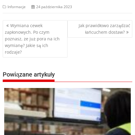
Informacje
24 października 2023
Nawigacja
Wymiana cewek
Jak prawidłowo zarządzać
zapłonowych. Po czym
łańcuchem dostaw?
wpisu
poznasz, że już pora na ich
wymianę? Jakie są ich
rodzaje?
Powiązane artykuły