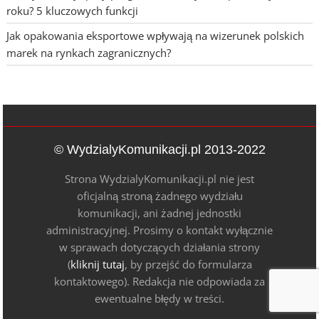
roku? 5 kluczowych funkcji
Jak opakowania eksportowe wpływają na wizerunek polskich
marek na rynkach zagranicznych?
© WydzialyKomunikacji.pl 2013-2022
Strona WydzialyKomunikacji.pl nie jest
oficjalną stroną żadnego wydziału
komunikacji, ani żadnej jednostki
administracyjnej. Prosimy o kontakt wyłącznie
w sprawach dotyczących działania strony
(
kliknij tutaj
, by przejść do formularza
kontaktowego). Redakcja nie odpowiada za
ewentualne błędy w treści.