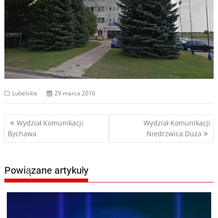
Lubelskie
29 marca 2016
Nawigacja
Wydział Komunikacji
Wydział Komunikacji
Bychawa
Niedrzwica Duża
wpisu
Powiązane artykuły