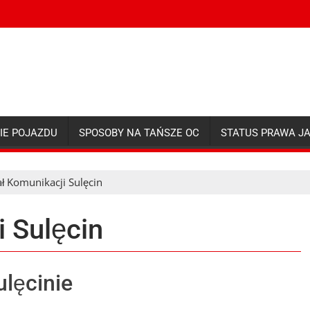
IE POJAZDU
SPOSOBY NA TAŃSZE OC
STATUS PRAWA J
ł Komunikacji Sulęcin
 Sulęcin
lęcinie