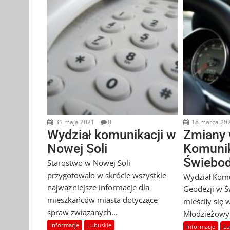
31 maja 2021
0
18 marca 20
Wydział komunikacji w
Zmiany 
Nowej Soli
Komunik
Świebod
Starostwo w Nowej Soli
przygotowało w skrócie wszystkie
Wydział Komu
najważniejsze informacje dla
Geodezji w Ś
mieszkańców miasta dotyczące
mieściły się
spraw związanych...
Młodzieżowym
Informacje
Lubuskie
Informacje
Lu