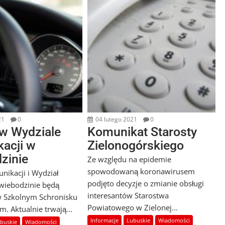
21
0
04 lutego 2021
0
w Wydziale
Komunikat Starosty
acji w
Zielonogórskiego
zinie
Ze względu na epidemie
spowodowaną koronawirusem
nikacji i Wydział
podjęto decyzje o zmianie obsługi
wiebodzinie będą
interesantów Starostwa
 w Szkolnym Schronisku
Powiatowego w Zielonej...
. Aktualnie trwają...
Informacje
Lubuskie
Wiadomości
buskie
Wiadomości