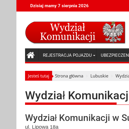
Skip
Dzisiaj mamy 7 sierpnia 2026
to
content
REJESTRACJA POJAZDU
UBEZPIECZEN
Jesteś tutaj
Strona główna
Lubuskie
Wydzia
Wydział Komunikacji
Wydział Komunikacji w Su
ul. Lipowa 18a