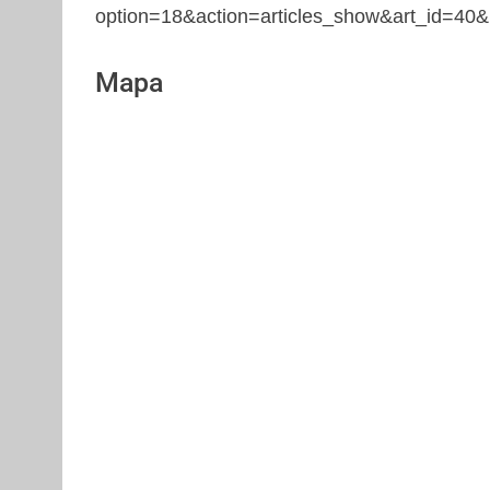
option=18&action=articles_show&art_id=4
Mapa