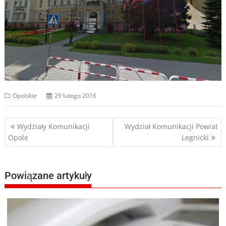
Opolskie
29 lutego 2016
Nawigacja
Wydziały Komunikacji
Wydział Komunikacji Powiat
Opole
Legnicki
wpisu
Powiązane artykuły