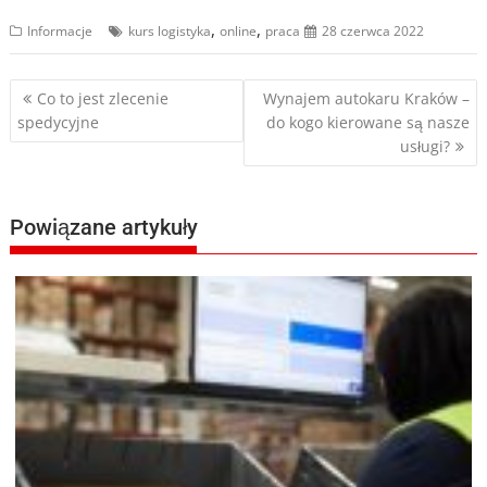
,
,
Informacje
kurs logistyka
online
praca
28 czerwca 2022
Nawigacja
Co to jest zlecenie
Wynajem autokaru Kraków –
spedycyjne
do kogo kierowane są nasze
wpisu
usługi?
Powiązane artykuły