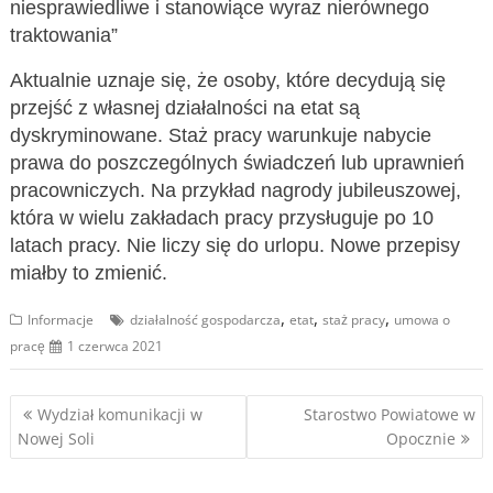
niesprawiedliwe i stanowiące wyraz nierównego
traktowania”
Aktualnie uznaje się, że osoby, które decydują się
przejść z własnej działalności na etat są
dyskryminowane. Staż pracy warunkuje nabycie
prawa do poszczególnych świadczeń lub uprawnień
pracowniczych. Na przykład nagrody jubileuszowej,
która w wielu zakładach pracy przysługuje po 10
latach pracy. Nie liczy się do urlopu. Nowe przepisy
miałby to zmienić.
,
,
,
Informacje
działalność gospodarcza
etat
staż pracy
umowa o
pracę
1 czerwca 2021
Nawigacja
Wydział komunikacji w
Starostwo Powiatowe w
Nowej Soli
Opocznie
wpisu