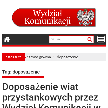
Skip
to
content
Jesteś tutaj
Strona główna
doposażenie
Tag:
doposażenie
Doposażenie wiat
przystankowych przez
Wydział Komunikacji w