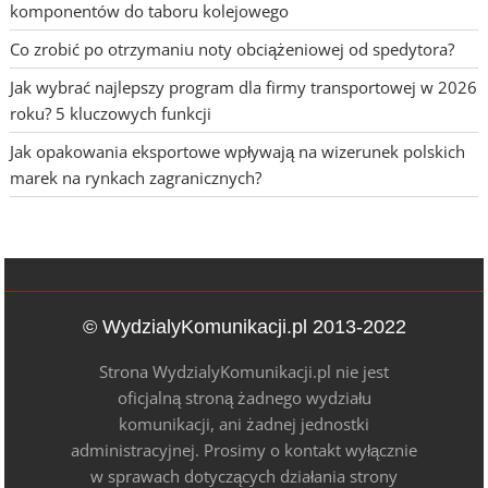
komponentów do taboru kolejowego
Co zrobić po otrzymaniu noty obciążeniowej od spedytora?
Jak wybrać najlepszy program dla firmy transportowej w 2026
roku? 5 kluczowych funkcji
Jak opakowania eksportowe wpływają na wizerunek polskich
marek na rynkach zagranicznych?
© WydzialyKomunikacji.pl 2013-2022
Strona WydzialyKomunikacji.pl nie jest
oficjalną stroną żadnego wydziału
komunikacji, ani żadnej jednostki
administracyjnej. Prosimy o kontakt wyłącznie
w sprawach dotyczących działania strony