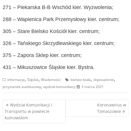
271 – Piekarska B-B Wschód kier. Wyzwolenia;
288 – Wapienica Park Przemysłowy kier. centrum;
305 – Stare Bielsko Kościół kier. centrum;
326 – Tańskiego Skrzydlewskiego kier. centrum;
375 – Zapora Sklep kier. centrum;
431 – Mikuszowice Śląskie kier. Bystra.
,
,
,
,
Informacje
Śląskie
Wiadomości
bielsko-biała
doposażenie
,
przystanek autobusowy
wydział komunikacji
3 marca 2021
Nawigacja
Wydział Komunikacji i
Koronawirus w
Transportu w powiecie
Tomaszowie
wpisu
kutnowskim