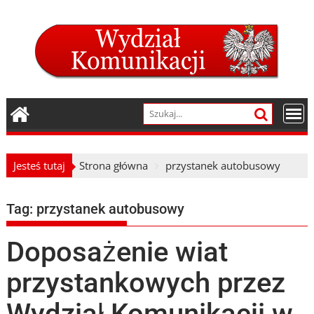
Skip
to
content
Jesteś tutaj
Strona główna
przystanek autobusowy
Tag:
przystanek autobusowy
Doposażenie wiat
przystankowych przez
Wydział Komunikacji w