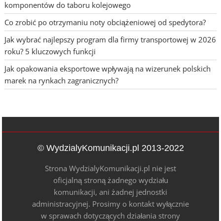
komponentów do taboru kolejowego
Co zrobić po otrzymaniu noty obciążeniowej od spedytora?
Jak wybrać najlepszy program dla firmy transportowej w 2026
roku? 5 kluczowych funkcji
Jak opakowania eksportowe wpływają na wizerunek polskich
marek na rynkach zagranicznych?
© WydzialyKomunikacji.pl 2013-2022
Strona WydzialyKomunikacji.pl nie jest
oficjalną stroną żadnego wydziału
komunikacji, ani żadnej jednostki
administracyjnej. Prosimy o kontakt wyłącznie
w sprawach dotyczących działania strony