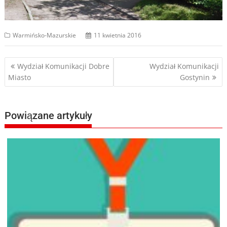
Warmińsko-Mazurskie
11 kwietnia 2016
Nawigacja
Wydział Komunikacji Dobre
Wydział Komunikacji
Miasto
Gostynin
wpisu
Powiązane artykuły