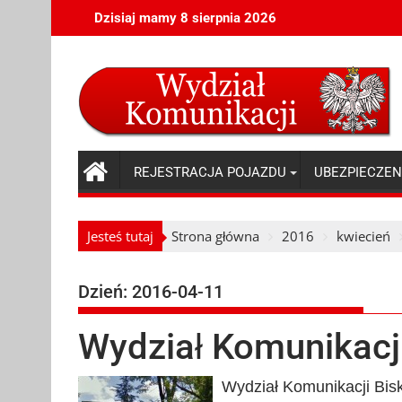
Skip
Dzisiaj mamy 8 sierpnia 2026
to
content
REJESTRACJA POJAZDU
UBEZPIECZEN
Jesteś tutaj
Strona główna
2016
kwiecień
Dzień:
2016-04-11
Wydział Komunikacj
Wydział Komunikacji Bisku