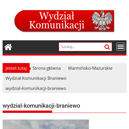
Skip
to
content
Jesteś tutaj
Strona główna
Warmińsko-Mazurskie
Wydział Komunikacji Braniewo
wydzial-komunikacji-braniewo
wydzial-komunikacji-braniewo