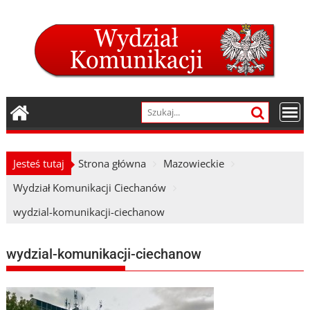
Skip
to
content
Jesteś tutaj
Strona główna
Mazowieckie
Wydział Komunikacji Ciechanów
wydzial-komunikacji-ciechanow
wydzial-komunikacji-ciechanow