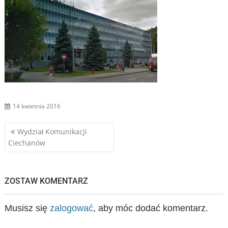
14 kwietnia 2016
Nawigacja
Wydział Komunikacji
Ciechanów
wpisu
ZOSTAW KOMENTARZ
Musisz się
zalogować
, aby móc dodać komentarz.