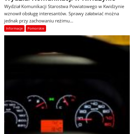
Wydział Komunikacji Starostwa Powiatowego w Kwidzynie
wznowił obsługę interesantów. Sprawy załatwiać można
jednak przy zachowaniu reżimu...
Informacje
Pomorskie