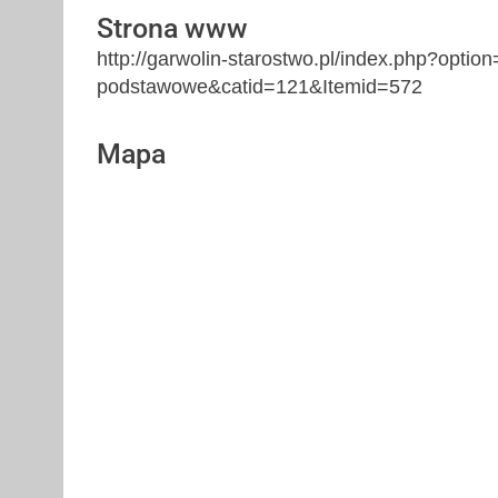
Strona www
http://garwolin-starostwo.pl/index.php?opti
podstawowe&catid=121&Itemid=572
Mapa