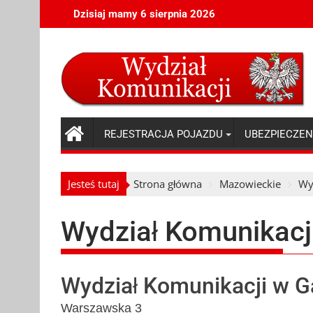
Skip
Dzisiaj mamy 6 sierpnia 2026
to
content
REJESTRACJA POJAZDU
UBEZPIECZEN
Jesteś tutaj
Strona główna
Mazowieckie
Wy
Wydział Komunikacj
Wydział Komunikacji w G
Warszawska 3