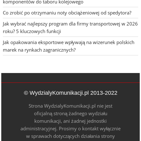
komponentów do taboru kolejowego
Co zrobić po otrzymaniu noty obciążeniowej od spedytora?
Jak wybrać najlepszy program dla firmy transportowej w 2026
roku? 5 kluczowych funkcji
Jak opakowania eksportowe wpływają na wizerunek polskich
marek na rynkach zagranicznych?
© WydzialyKomunikacji.pl 2013-2022
Strona WydzialyKomunikacji.pl nie jest
oficjalną stroną żadnego wydziału
komunikacji, ani żadnej jednostki
administracyjnej. Prosimy o kontakt wyłącznie
w sprawach dotyczących działania strony