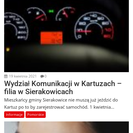
19 kwietnia 2021
0
Wydział Komunikacji w Kartuzach –
filia w Sierakowicach
Mieszkańcy gminy Sierakowice nie muszą już jeździć do
Kartuz po to by zarejestrować samochód. 1 kwietnia...
Informacje
Pomorskie