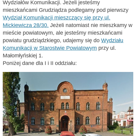
Wydziałów Komunikacji. Jeżeli jesteśmy
mieszkańcami Grudziądza podlegamy pod pierwszy
Wydział Komunikacji mieszczący się przy ul.
Mickiewicza 28/30.
Jeżeli natomiast nie mieszkamy w
mieście powiatowym, ale jesteśmy mieszkańcami
powiatu grudziądzkiego, udajemy się do
Wydziału
Komunikacji w Starostwie Powiatowym
przy ul.
Małomłyńskiej 1.
Poniżej dane dla I i II oddziału: