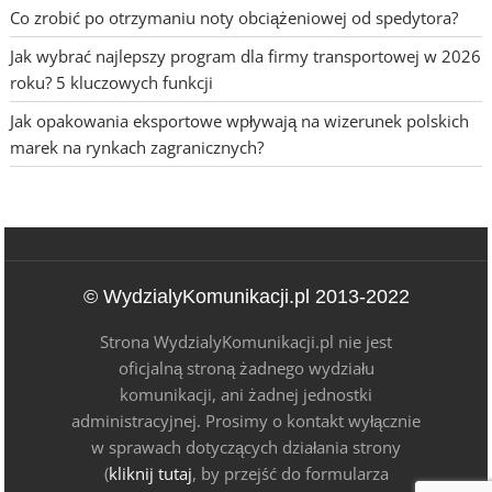
Co zrobić po otrzymaniu noty obciążeniowej od spedytora?
Jak wybrać najlepszy program dla firmy transportowej w 2026
roku? 5 kluczowych funkcji
Jak opakowania eksportowe wpływają na wizerunek polskich
marek na rynkach zagranicznych?
© WydzialyKomunikacji.pl 2013-2022
Strona WydzialyKomunikacji.pl nie jest
oficjalną stroną żadnego wydziału
komunikacji, ani żadnej jednostki
administracyjnej. Prosimy o kontakt wyłącznie
w sprawach dotyczących działania strony
(
kliknij tutaj
, by przejść do formularza