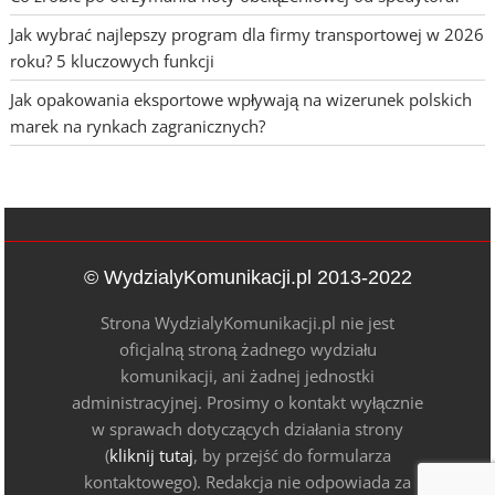
Jak wybrać najlepszy program dla firmy transportowej w 2026
roku? 5 kluczowych funkcji
Jak opakowania eksportowe wpływają na wizerunek polskich
marek na rynkach zagranicznych?
© WydzialyKomunikacji.pl 2013-2022
Strona WydzialyKomunikacji.pl nie jest
oficjalną stroną żadnego wydziału
komunikacji, ani żadnej jednostki
administracyjnej. Prosimy o kontakt wyłącznie
w sprawach dotyczących działania strony
(
kliknij tutaj
, by przejść do formularza
kontaktowego). Redakcja nie odpowiada za