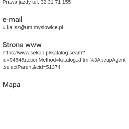
Prawa jazdy tel. 32 31 71 155
e-mail
u.kalisz@um.myslowice.pl
Strona www
https://www.sekap.pl/katalog.seam?
id=9464&actionMethod=katalog.xhtml%3ApeupAgent
.selectParent&cid=51374
Mapa