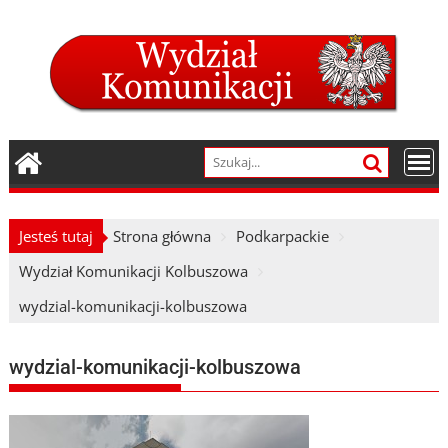
Skip
to
content
Jesteś tutaj
Strona główna
Podkarpackie
Wydział Komunikacji Kolbuszowa
wydzial-komunikacji-kolbuszowa
wydzial-komunikacji-kolbuszowa