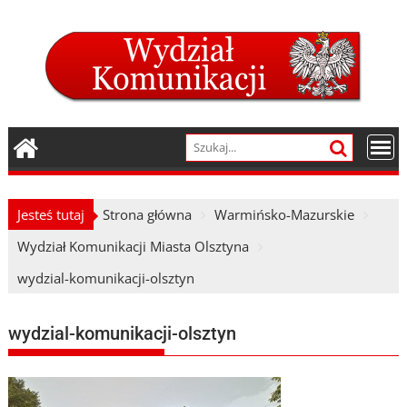
Skip
to
content
Jesteś tutaj
Strona główna
Warmińsko-Mazurskie
Wydział Komunikacji Miasta Olsztyna
wydzial-komunikacji-olsztyn
wydzial-komunikacji-olsztyn